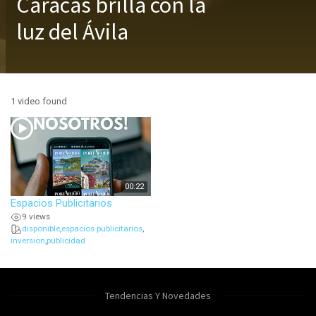
Caracas brilla con la
luz del Ávila
1 video found
00:22
Espacios Publicitarios
9 views
disponible
,
espacios publicitarios
,
inversion
,
publicidad
Tendencias Y Novedades