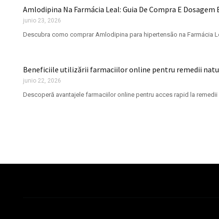
Amlodipina Na Farmácia Leal: Guia De Compra E Dosagem
junio 23, 2026
Descubra como comprar Amlodipina para hipertensão na Farmácia Le
Beneficiile utilizării farmaciilor online pentru remedii nat
junio 22, 2026
Descoperă avantajele farmaciilor online pentru acces rapid la remedii 