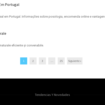
 Em Portugal
al em Portugal. Informações sobre posologia, encomenda online e vantagen
urale
naturale eficiente și convenabile.
1
2
3
…
25
Siguiente »
Tendencias Y Novedades