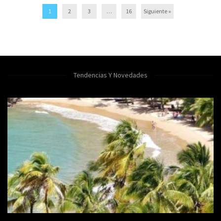
1
2
3
…
16
Siguiente »
Tendencias Y Novedades