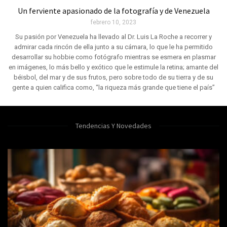
Un ferviente apasionado de la fotografía y de Venezuela
febrero 10, 2023
Su pasión por Venezuela ha llevado al Dr. Luis La Roche a recorrer y
admirar cada rincón de ella junto a su cámara, lo que le ha permitido
desarrollar su hobbie como fotógrafo mientras se esmera en plasmar
en imágenes, lo más bello y exótico que le estimule la retina; amante del
béisbol, del mar y de sus frutos, pero sobre todo de su tierra y de su
gente a quien califica como, “la riqueza más grande que tiene el país”
Tendencias Y Novedades