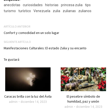
anecdotas
curiosidades
historias
princesa zulia
tips
turismo
turístico
Venezuela
zulia
zulianas
zulianos
ARTÍCULO ANTERIOR
Confort y comodidad en un solo lugar
SIGUIENTE ARTÍCULO
Manifestaciones Culturales: El estado Zulia y su encanto
Te gustará
Caracas brilla con la luz del Ávila
El pesebre símbolo de
humildad, paz y unión
admin
diciembre 14, 2023
admin
diciembre 14, 2023