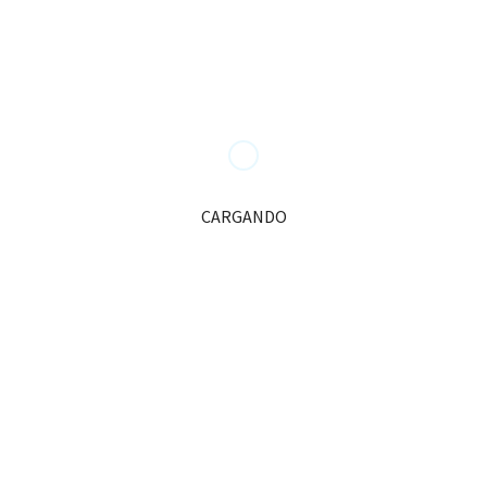
llamada, Ponche
Urbano
Email
CARGANDO
Tendencias Y Novedades
Anécdotas, Bucear entre Naufragios
DESTINOS
,
EDICIONES ANTERIORES 2023